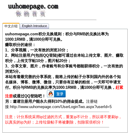
English Introduce
中文介绍
uuhomepage.com积分兑换规则：积分与RMB的兑换比率为
1000:1RMB，满1000分即可兑换。
赚取积分的途径：
1、分享视频，一次有效的浏览10分；
2、网站注册用户(包括QQ登陆)都可通过在本站上传文章、图片、赚取
积分，上传文字帖10分，图片帖20分；
3、分享文章、图片，作者账号和分享账号都能获得积分，一次有效的
浏览5分。
本站有着最完善的分享系统，能将上传的帖子分享到国内外的各个知
名媒体、博客、微博、微信，只要你有足够的粉丝，一天即可申请支
付。积分与RMB的兑换比率为1000:1RMB，满1000分即可兑换，
赶紧
注册
或通过QQ登陆吧！
另：邀请注册用户能永久得到10%的佣金提成。
注册链
接:http://www.uuhomepage.com/UserLoginTwo.aspx?userId=5
注意：计分系统采用ip过滤的方式，重复ip不计分，所以请不要刷ip，
以真实的ip为好；上传垃圾帖子将被删除，扣除双倍积分！