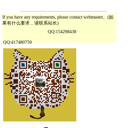
If you have any requirements, please contact webmaster。(如
果有什么要求，请联系站长)
QQ:154298438
QQ:417480759