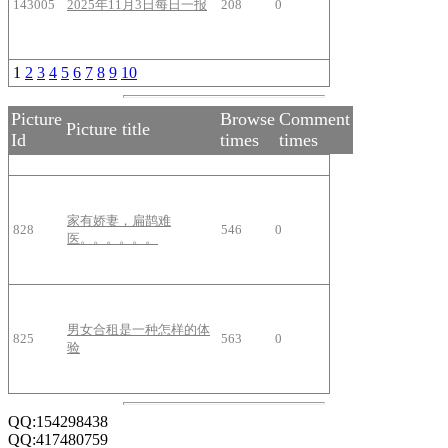
143005
2025年11月3日每日一报
208
0
1
2
3
4
5
6
7
8
9
10
Picture
Browse
Comment
Picture title
Id
times
times
家有娇妻，扁鹊难
828
546
0
医。。。。。。
男女合租是一种怎样的体
825
563
0
验
QQ:154298438
QQ:417480759