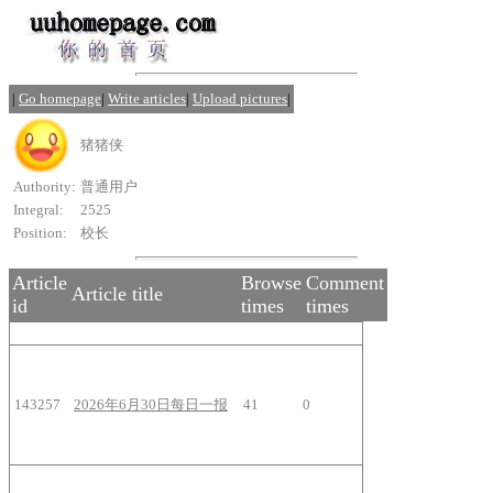
|
Go homepage
|
Write articles
|
Upload pictures
|
猪猪侠
Authority:
普通用户
Integral:
2525
Position:
校长
Article
Browse
Comment
Article title
id
times
times
143257
2026年6月30日每日一报
41
0