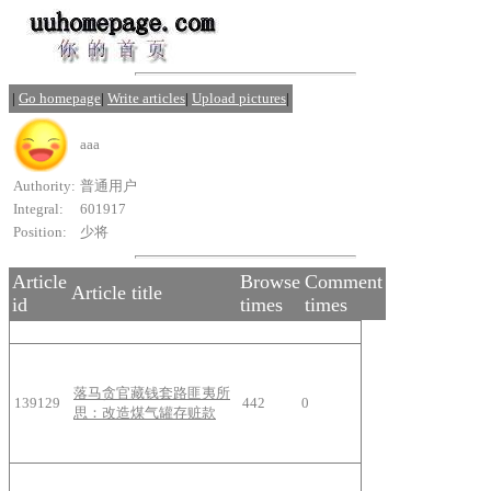
|
Go homepage
|
Write articles
|
Upload pictures
|
aaa
Authority:
普通用户
Integral:
601917
Position:
少将
Article
Browse
Comment
Article title
id
times
times
落马贪官藏钱套路匪夷所
139129
442
0
思：改造煤气罐存赃款