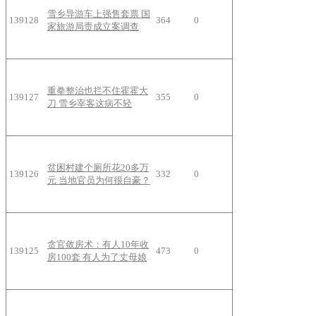
雪乡导游车上强售套票 国
139128
364
0
家旅游局责成立案调查
重拳整治也拦不住霍霍大
139127
355
0
刀 雪乡宰客这病不轻
贫困村建个厕所花20多万
139126
332
0
元 当地官员为何很自豪？
贪官敛房术：有人10年收
139125
473
0
房100套 有人为了丈母娘