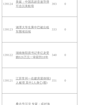
美媒：中国高超音速导弹
139124
393
0
可击沉美航母
湘潭大学生乘中巴被出租
139123
333
0
车围堵后续
湖南衡阳原书记李亿龙受
139122
340
0
贿926万元一审获刑18年
江苏常州一在建房屋倒塌3
139121
351
0
人被埋 其中2人身亡(图)
桑吉号沉没 专家：或对海