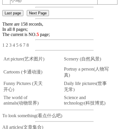
小鸟)
There are 158 records,
In all 8 pages;
The current is NO.
5
page;
1
2
3
4
5
6
7
8
Art picture(艺术图片)
Scenery (自然风景)
Portray a person(人物写
Cartoons (卡通动漫)
真)
Funny Pictures (天天
Daily life pictures(世事
开心)
无常)
The world of
Science and
animals(动物世界)
technology(科技博览)
To look something(看点什么吧)
All articles(文章集合)