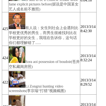
0:04:18
fame explicit pictures before(据说是中国某女
艺人成名前不雅照)
2013/3/14
有人说：女生到社会上会遇到比
425
8:42:30
学校更优秀的男生，而男生很难找到比在
学校更好的女生，我现在告诉你，这句话
你们都理解错了......
2013/3/14
424
8:32:24
Sora aoi possession of boudoir(苍井
空私藏闺房照)
2013/3/14
422
8:29:52
Li Zongrui hunting video
screenshots(李宗瑞“打猎”视频截图)
2013/3/14