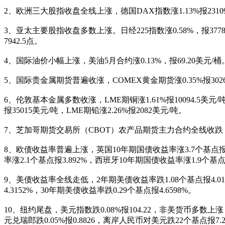
2、欧洲三大股指收盘全线上涨，德国DAX指数涨1.13%报23109.79
3、亚太主要股指收盘多数上涨。日经225指数涨0.58%，报37780.5
7942.5点。
4、国际油价小幅上涨，美油5月合约涨0.13%，报69.20美元/桶。
5、国际贵金属期货普遍收涨，COMEX黄金期货涨0.35%报3026.
6、伦敦基本金属多数收涨，LME期铜涨1.61%报10094.5美元/吨，L
报35015美元/吨，LME期铅涨2.26%报2082美元/吨。
7、芝加哥期货交易所（CBOT）农产品期货主力合约全线收跌，大豆期货
8、欧债收益率普遍上涨，英国10年期国债收益率涨3.7个基点报4.
率涨2.1个基点报3.892%，西班牙10年期国债收益率涨1.9个基点报
9、美债收益率全线走低，2年期美债收益率跌1.08个基点报4.017
4.3152%，30年期美债收益率跌0.29个基点报4.6598%。
10、纽约尾盘，美元指数跌0.08%报104.22，非美货币多数上涨，欧元
元兑瑞郎跌0.05%报0.8826，离岸人民币对美元跌22个基点报7.2