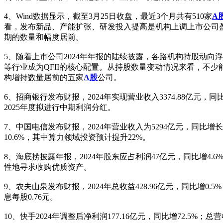
4、Wind数据显示，截至3月25日收盘，最近3个月共有510家
A
看，发布新品、产能扩张、研发投入提高是机构上调上市公司
期的数量和幅度居前。
5、随着上市公司2024年年报的陆续披露，各路机构持股动向浮出
等行业成为QFII的核心配置。从持股数量变动情况来看，不少能
构增持数量居前的五家
A股
公司。
6、招商银行发布财报，2024年实现营业收入3374.88亿元，同比
2025年度拟进行中期利润分红。
7、中国电信发布财报，2024年营业收入为5294亿元，同比增长3
10.6%，其中算力领域投资预计提升22%。
8、海底捞披露年报，2024年股东应占利润47亿元，同比增4.6
性地寻求收购优质资产。
9、农夫山泉发布财报，2024年总收益428.96亿元，同比增0.
息每股0.76元。
10、快手2024年调整后净利润177.16亿元，同比增72.5%；