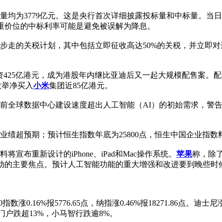
中标量均为3779亿元。这是央行首次详细披露投标量和中标量。当
重价位的中标利率可能是避免被误解为降息。
两步走的关税计划，其中包括立即征收高达50%的关税，并立即
募资425亿港元，成为港股年内继比亚迪后又一起大规模配售案。配
大举净买入
小米
集团近85亿港元。
目前全球数据中心建设速度超出人工智能（AI）的初始需求，警
绩超预期；预计恒生指数年底为25800点，恒生中国企业指数料为
布重新设计的iPhone、iPad和Mac操作系统。
苹果
称，除
活动的主要焦点。预计人工智能功能的重大增强和改进要到晚些时
数涨0.16%报5776.65点，纳指涨0.46%报18271.86点。迪士
门户跌超13%，小马智行跌逾8%。