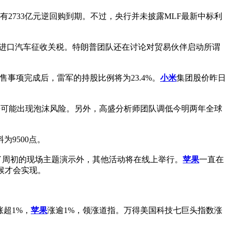
日有2733亿元逆回购到期。不过，央行并未披露MLF最新中标利
对进口汽车征收关税。特朗普团队还在讨论对贸易伙伴启动所谓
售事项完成后，雷军的持股比例将为23.4%。
小米
集团股价昨日
告可能出现泡沫风险。另外，高盛分析师团队调低今明两年全球
9500点。
了周初的现场主题演示外，其他活动将在线上举行。
苹果
一直在
候才会实现。
尼涨超1%，
苹果
涨逾1%，领涨道指。万得美国科技七巨头指数涨