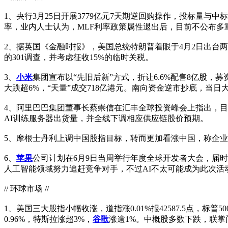
1、央行3月25日开展3779亿元7天期逆回购操作，投标量与
率，业内人士认为，MLF利率政策属性退出后，目前不公布多
2、据英国《金融时报》，美国总统特朗普着眼于4月2日出台
的301调查，并考虑征收15%的临时关税。
3、
小米
集团宣布以“先旧后新”方式，折让6.6%配售8亿股，
大跌超6%，“天量”成交718亿港元。南向资金逆市抄底，当日
4、阿里巴巴集团董事长蔡崇信在汇丰全球投资峰会上指出，
AI训练服务器出货量，并全线下调相应供应链股价预期。
5、摩根士丹利上调中国股指目标，转而更加看涨中国，称企业业
6、
苹果
公司计划在6月9日当周举行年度全球开发者大会，届时料将宣
人工智能领域努力追赶竞争对手，不过AI不太可能成为此次
// 环球市场 //
1、美国三大股指小幅收涨，道指涨0.01%报42587.5点，标普500指
0.96%，特斯拉涨超3%，
谷歌
涨逾1%。中概股多数下跌，联掌