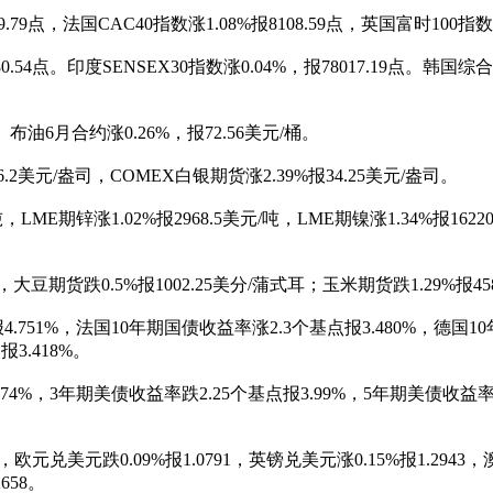
点，法国CAC40指数涨1.08%报8108.59点，英国富时100指数涨0
4点。印度SENSEX30指数涨0.04%，报78017.19点。韩国综合指
布油6月合约涨0.26%，报72.56美元/桶。
2美元/盎司，COMEX白银期货涨2.39%报34.25美元/盎司。
ME期锌涨1.02%报2968.5美元/吨，LME期镍涨1.34%报1622
跌0.5%报1002.25美分/蒲式耳；玉米期货跌1.29%报458.
751%，法国10年期国债收益率涨2.3个基点报3.480%，德国1
3.418%。
4%，3年期美债收益率跌2.25个基点报3.99%，5年期美债收益率跌
兑美元跌0.09%报1.0791，英镑兑美元涨0.15%报1.2943，澳元
658。