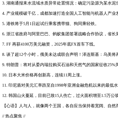
3. 湖南通报耒水流域水质异常处置情况：确定污染源为某水
4. 产业规模破千亿，成都加速打造全国人工智能与机器人产业
5. 港铁将于5月1日起试行乘客携带猫、狗同乘轻铁。
6. 浙江省政府与阿里巴巴、蚂蚁集团签署战略合作协议，省长
7. FF 再获4100万美元融资，2025年底FX首车下线。
8. 谈了超12个小时，俄美未达成联合声明！泽连斯基：乌美
9. 特朗普：将对从委内瑞拉购买石油和天然气的国家征收25%
10. 日本大米价格再创新高，连续11周上涨。
11. 印尼盾对美元汇率跌至自1998年亚洲金融危机以来的最
12. 韩国山火蔓延，目前已致15人伤亡，过火面积增至1.5
【心语】人与人，就像两个王国，各自应当保持着宽阔、自然而
// 热点聚焦 //