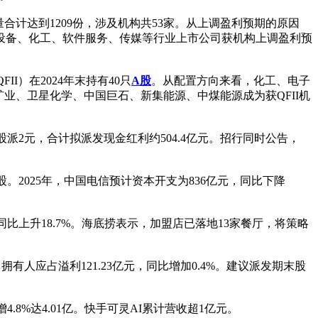
合计达到1209份，涉及机构共53家。从上调盈利预期的原因
设备、化工、软件服务、传媒等行业上市公司获机构上调盈利预
I）在2024年末持有40只
A股
。从配置方向来看，化工、电子
金矿业、卫星化学、中国巨石、新集能源、中煤能源成为获QFII机
度拟每股派2元，合计拟派发现金红利约504.4亿元。招行同时公告，
元/股。2025年，中国电信预计资本开支为836亿元，同比下降
元，同比上升18.7%。海底捞表示，加盟店已落地13家餐厅，将策略
公司拥有人应占溢利121.23亿元，同比增加0.4%。建议派发期末股
增4.8%达4.01亿。快手可灵AI累计营收超1亿元。