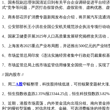
1、国务院副总理张国清近日到有关平台企业调研促进平台经
式”竞争等问题，严厉打击假冒伪劣、虚假宣传、虚构优惠、
2、商务部召开扩消费专题新闻发布会介绍，将开展汽车流通
3、公安部部长王小洪在全国公安机关规范涉企执法专项行动
4、国家卫健委开展2025年人口高质量发展研究揭榜攻关活
5、上海发布2025重点产业布局图，并还推出500亿元的产业
6、市场监管总局印发《违法实施经营者集中行政处罚裁量权基
7、市场监管总局上线市场监管信用修复全国统一平台，实现了
// 国内股市 //
1、周二
A股
窄幅整理，科技股持续低迷，可控核聚变题材大涨。上证指
2、恒生指数收盘跌2.35%报23344.25点，恒生科技指数跌3.8
3、近期，港股市场震荡，内外资金流向出现分歧。南向资金持
利”的哑铃型策略，对信息技术、金融、可选消费板块的持股