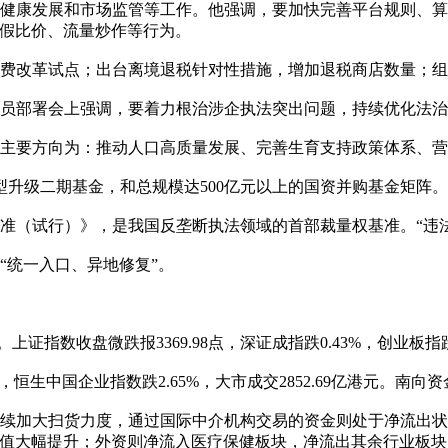
济健康发展和市场监管等工作。他强调，要加快完善平台规则、算
虚假比价、流量炒作等行为。
消费改革试点；出台离境退税针对性措施，增加退税商店数量；
动员部署会上强调，要着力根治涉企执法突出问题，持续优化法
动，主要方向为：推动人口高质量发展、完善生育支持政策体系、
转型升级二期基金，和总规模达500亿元以上的国资并购基金矩阵
准（试行）》，是我国反垄断执法领域的首部裁量权基准。“违
“统一入口、异地修复”。
数收盘微跌报3369.98点，深证成指跌0.43%，创业板指跌0.
2%，恒生中国企业指数跌2.65%，大市成交2852.69亿港元。南向资
续加大扫货力度，通过国际中介机构交易的资金则处于净流出状态
市值大幅提升；外资则净流入医疗保健板块，净流出其余行业板块