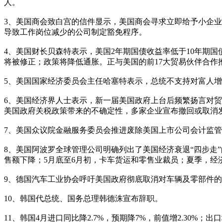
人。
3、美国商会致白宫的信件显示，美国商会寻求立即给予小企
导致工作岗位减少的公司制定豁免程序。
4、美国财长贝森特表示，美国2年期国债收益率低于10年期
将被修正；政策将降低通胀。正与美国的前17大贸易伙伴合
5、美国国家经济委员会主任哈塞特表示，总统不支持对富人
6、美国经济界人士表示，新一届美国政府上台后频繁扬言对
美国政府关税政策带来的不确定性，多家企业宣布撤回或取消
7、美国众议院金融服务委员会推进废除美国上市公司会计监
8、美国阿波罗全球管理公司明确列出了美国经济衰退“四步走
售额下降；5月底至6月初，卡车货运和零售业裁员；夏季，经
9、德国汽车工业协会呼吁美国政府彻底取消对车辆及零部件
10、韩国代总统、国务总理韩德洙宣布辞职。
11、韩国4月进口同比降2.7%，预期降7%，前值增2.30%；出