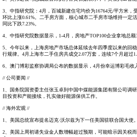
3、中指研究院：4月，百城新建住宅均价为16764元/平方米，
环比上涨0.61%。二手房方面，核心城市二手房市场维持一定活
同比下跌7.23%。
4、中指研究院数据显示，1-4月，房地产TOP100企业拿地总额3
5、今年以来，上海房地产市场总体延续去年四季度以来的回稳向
行规律。4月上海市二手住房共成交2.07万套，连续7个月超过1
6、澳门博彩监察协调局公布的数据显示，4月份幸运博彩毛收入同比
// 公司要闻 //
1、国务院国资委主任张玉卓到中国中煤能源集团有限公司调
目投资和产能接续，扎实做好能源保供工作。
// 海外宏观 //
1、美国总统宣布提名迈克·沃尔兹为下一任美国驻联合国大使
2、美国上周初请失业金人数增幅超过预期，可能暗示因关税而导致