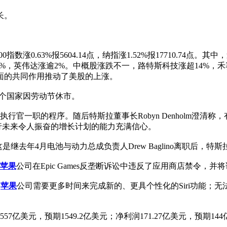
长。
0指数涨0.63%报5604.14点，纳指涨1.52%报17710.74点
超4%，英伟达涨逾2%。中概股涨跌不一，路特斯科技涨超14%
面的共同作用推动了美股的上涨。
洲多个国家因劳动节休市。
官一职的程序。随后特斯拉董事长Robyn Denholm澄清称
行未来令人振奋的增长计划的能力充满信心。
。这是继去年4月电池与动力总成负责人Drew Baglino离职后
苹果
公司在Epic Games反垄断诉讼中违反了应用商店禁令
；
苹果
公司需要更多时间来完成新的、更具个性化的Siri功能；
57亿美元，预期1549.2亿美元；净利润171.27亿美元，预期14