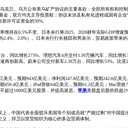
入乌克兰。乌方公布美乌矿产协议的主要条款：全部所有权和控
理该基金，双方均无主导投票权；协议未涉及私有化进程或国有企
新许可证资金的50%。
0.5%不变。日本央行将2025、2026财年实际GDP增速预期
月份预期为2.4%、2.0%）。日本央行行长植田和男表示，贸易政
台，同比增长273%。理想汽车4月交付3.39万辆汽车，同比增长31
再创新高。蔚来公司交付新车2.39万台，同比增长53%。比亚迪前4
.6亿美元，预期943亿美元；净利润247.8亿美元，预期242.6亿
元，预期459.4亿美元；iPad营收64亿美元，预期61.2亿美元；M
不超过1000亿美元股票，并提高派息。
苹果
美股盘后股价跌超2
会议上，中国代表全面驳斥美国等个别成员就“产能过剩”对中国提
主义，捍卫以世贸组织为核心的多边贸易体制。