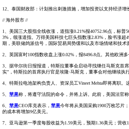
12、泰国财政部：计划推出刺激措施，增加投资以支持经济增
// 海外股市 //
1、美国三大股指全线收涨，道指涨0.21%报40752.96点，标普50
3%，领涨道指。万得美国科技七巨头指数涨2.83%，脸书涨
期，美联储鸽派信号，国际贸易局势缓和以及市场情绪和技术
2、英国富时100指数收盘上涨0.02%，报8496.8点。其他欧
3、据华尔街日报报道，特斯拉董事会启动寻找继任马斯克首席执行
实”，特斯拉的首席执行官是埃隆·马斯克，董事会对他继续执
4、特斯拉电池架构负责人、资深员工Vineet Mehta即将离职
5、
苹果
称，将遵守法院的命令，并将上诉。此前，美国法官称
6、
苹果
CEO库克表示，
苹果
今年将从美国采购1900万枚芯片
的成本将增加9亿美元。
7、亚马逊第一季度每股收益为1.59美元，预期1.36美元；营收15