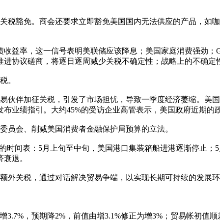
业关税豁免。商会还要求立即豁免美国国内无法供应的产品，如
国债收益率，这一信号表明美联储应该降息；美国家庭消费强劲；G
作推进协议磋商，将逐日逐周减少关税不确定性；战略上的不确定
增税。
贸易伙伴加征关税，引发了市场担忧，导致一季度经济萎缩。美
发布业绩指引。大约45%的受访企业高管表示，美国政府近期的
管委员会、削减美国消费者金融保护局预算的立法。
”的时间表：5月上旬至中旬，美国港口集装箱船进港逐渐停止；
济衰退。
的额外关税，通过对话解决贸易争端，以实现长期可持续的发展
口增3.7%，预期降2%，前值由增3.1%修正为增3%；贸易帐初值顺差