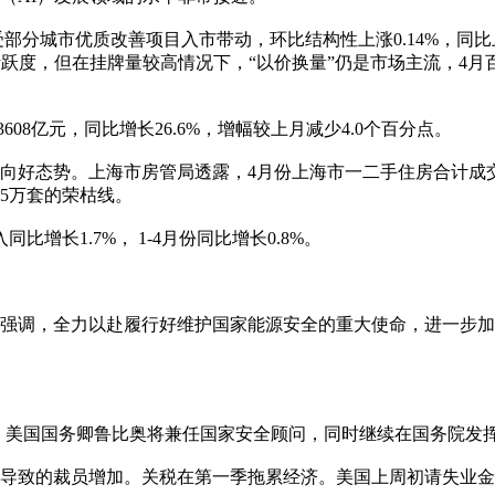
受部分城市优质改善项目入市带动，环比结构性上涨0.14%，同比上
跃度，但在挂牌量较高情况下，“以价换量”仍是市场主流，4月百城二
608亿元，同比增长26.6%，增幅较上月减少4.0个百分点。
好态势。上海市房管局透露，4月份上海市一二手住房合计成交2
.5万套的荣枯线。
增长1.7%， 1-4月份同比增长0.8%。
研强调，全力以赴履行好维护国家能源安全的重大使命，进一步
。美国国务卿鲁比奥将兼任国家安全顾问，同时继续在国务院发
的裁员增加。关税在第一季拖累经济。美国上周初请失业金人数为24