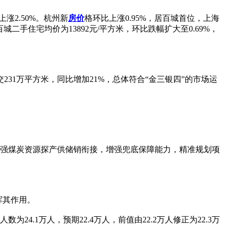
涨2.50%。杭州新
房价
格环比上涨0.95%，居百城首位，上海
手住宅均价为13892元/平方米，环比跌幅扩大至0.69%，
31万平方米，同比增加21%，总体符合“金三银四”的市场运
加强煤炭资源探产供储销衔接，增强兜底保障能力，精准规划项
挥其作用。
.1万人，预期22.4万人，前值由22.2万人修正为22.3万