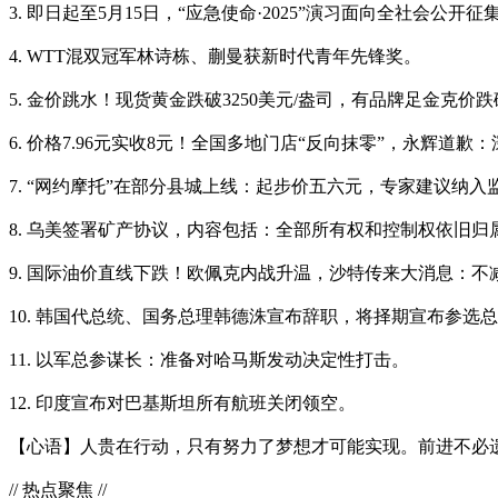
3. 即日起至5月15日，“应急使命·2025”演习面向全社会
4. WTT混双冠军林诗栋、蒯曼获新时代青年先锋奖。
5. 金价跳水！现货黄金跌破3250美元/盎司，有品牌足金克价
6. 价格7.96元实收8元！全国多地门店“反向抹零”，永辉道歉：
7. “网约摩托”在部分县城上线：起步价五六元，专家建议纳入
8. 乌美签署矿产协议，内容包括：全部所有权和控制权依旧归
9. 国际油价直线下跌！欧佩克内战升温，沙特传来大消息：
10. 韩国代总统、国务总理韩德洙宣布辞职，将择期宣布参选
11. 以军总参谋长：准备对哈马斯发动决定性打击。
12. 印度宣布对巴基斯坦所有航班关闭领空。
【心语】人贵在行动，只有努力了梦想才可能实现。前进不必
// 热点聚焦 //