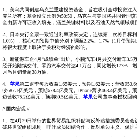
1、美乌共同创建乌克兰重建投资基金，旨在吸引全球投资注
克兰所有；基金设立比例为50:50，乌克兰与美国将共同管
全由新许可证收入填充，涵盖关键材料以及石油天然气领域项目
2、日本央行全票一致通过利率政策决定，连续第二次将目标利率维持在
1.0%），核心CPI预期中值分别下调至2.2%、1.7%（1
将很大程度上取决于关税对经济的影响。
3、新能源车企4月“成绩单”出炉。小鹏汽车4月共交付新车3.5万
经开始陆续交付。零跑汽车交付达4.1万台，同比增长173%，增速
月当月销量超38万辆。
4、
苹果
第二财季每股收益1.65美元，预期1.62美元；营收953
收687.1亿美元，预期678.4亿美元。iPhone营收468.4亿美
边营收75.2亿美元，预期80.5亿美元。
苹果
公司董事会授权回购
// 国内宏观 //
1、在4月29日举行的世界贸易组织补贴与反补贴措施委员会
破坏世贸组织规则，呼吁成员团结合作，反对单边主义、保护