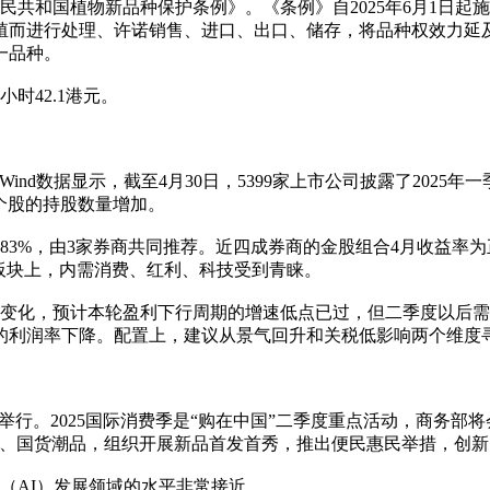
民共和国植物新品种保护条例》。《条例》自2025年6月1日
殖而进行处理、许诺销售、进口、出口、储存，将品种权效力延
一品种。
时42.1港元。
nd数据显示，截至4月30日，5399家上市公司披露了2025年
只个股的持股数量增加。
83%，由3家券商共同推荐。近四成券商的金股组合4月收益率为
板块上，内需消费、红利、科技受到青睐。
极变化，预计本轮盈利下行周期的增速低点已过，但二季度以后
的利润率下降。配置上，建议从景气回升和关税低影响两个维度
海举行。2025国际消费季是“购在中国”二季度重点活动，商务
品、国货潮品，组织开展新品首发首秀，推出便民惠民举措，创
（AI）发展领域的水平非常接近。