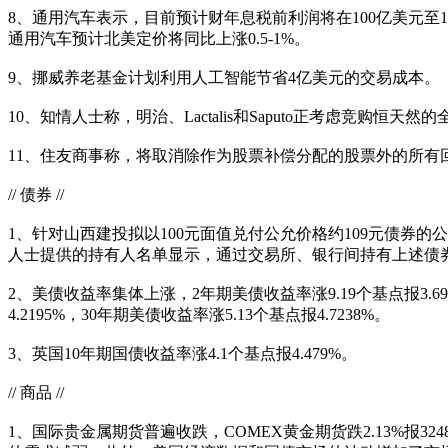
8、通用汽车表示，目前预计财年息税前利润将在100亿美元至1
通用汽车预计北美定价将同比上涨0.5-1%。
9、挪威养老基金计划利用人工智能节省4亿美元的交易成本。
10、知情人士称，明治、Lactalis和Saputo正考虑竞
11、住友商事称，将取消除作为股票补偿分配的股票外的所有
// 债券 //
1、针对山西建投拟以100元面值兑付公允价格约109元债
人士提供的持有人名单显示，通过交易所、银行间持有上述债
2、美债收益率集体上涨，2年期美债收益率涨9.19个基点报3.698
4.2195%，30年期美债收益率涨5.13个基点报4.7238%。
3、英国10年期国债收益率涨4.1个基点报4.479%。
// 商品 //
1、国际贵金属期货普遍收跌，COMEX黄金期货跌2.13%报32