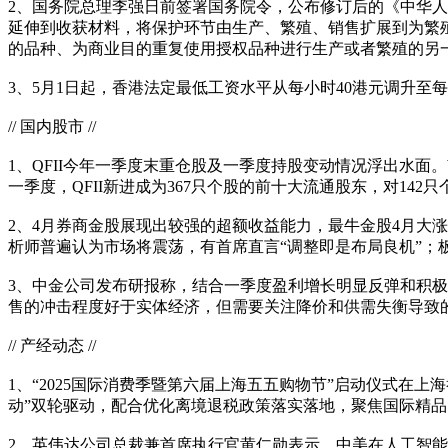
2、国务院总理李强日前签署国务院令，公布修订后的《中华人
延伸到收获材料，将保护环节由生产、繁殖、销售扩展到为繁
的品种、为商业目的重复使用授权品种进行生产或者繁殖的另
3、5月1日起，香港法定最低工资水平从每小时40港元调升至每小
// 国内股市 //
1、QFII今年一季度末重仓股及一季度持股变动情况浮出水面。Wi
一季度，QFII新进成为367只个股的前十大流通股东，对142
2、4月券商金股展现出较强的超额收益能力，最牛金股4月大涨
析师普遍认为市场将震荡，有首席直言“调整即是布局良机”；
3、中金公司发布研报称，结合一季度盈利增长明显反弹和积
售的冲击程度好于实体经济，但需要关注降价和供需失衡导致
// 产经动态 //
1、“2025国际消费季暨第六届上海五五购物节”启动仪式在上
动”双轮驱动，配合优化离境退税政策落实落地，聚焦国际精
2、英伟达公司总裁兼首席执行官黄仁勋表示，中美在人工智能