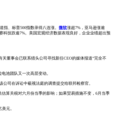
。其中，道指、标普500指数录得八连涨。
微软
涨超7%，亚马逊涨逾
，禾赛科技跌逾7%。美国宏观经济数据表现良好，企业业绩超出预
，有关董事会已联系猎头公司寻找新任CEO的媒体报道“完全不
，特斯拉电池团队又一次高层变动。
，并将该公司在诉讼中藐视法庭的调查提交给联邦检察官。
无法估算关税对六月份当季的影响；如果贸易措施不变，6月当季
4亿美元。