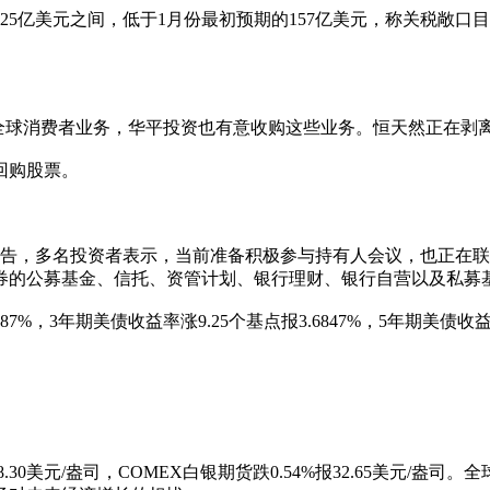
25亿美元之间，低于1月份最初预期的157亿美元，称关税敞口目前
购恒天然的全球消费者业务，华平投资也有意收购这些业务。恒天然正在
回购股票。
券的公告，多名投资者表示，当前准备积极参与持有人会议，也正
券的公募基金、信托、资管计划、银行理财、银行自营以及私募基
7%，3年期美债收益率涨9.25个基点报3.6847%，5年期美债收益率
48.30美元/盎司，COMEX白银期货跌0.54%报32.65美元