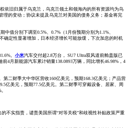
制权依旧归属于乌克兰，乌克兰领土和领海内的所有资源均为乌
业管理的变动；协议未提及乌克兰对美国的债务义务；基金将完
中值分别下调至0.5%、0.7%（1月份预期分别为1.1%、
策带来的不确定性显著增加，日本经济增长可能放缓，下次加息的时机
.6%。
小米
汽车交付超2.8万台， SU7 Ultra双风道前舱盖版已
月新能源汽车累计销量138.0893万辆，同比增长46.98%，4
美元。第二财季大中华区营收160亿美元，预期168.3亿美元；产品营
ac营收79.5亿美元，预期77.5亿美元。第二财季可穿戴设备、居家、周
%。
出的不实指责，谴责美国所谓“对等关税”和歧视性补贴政策严重