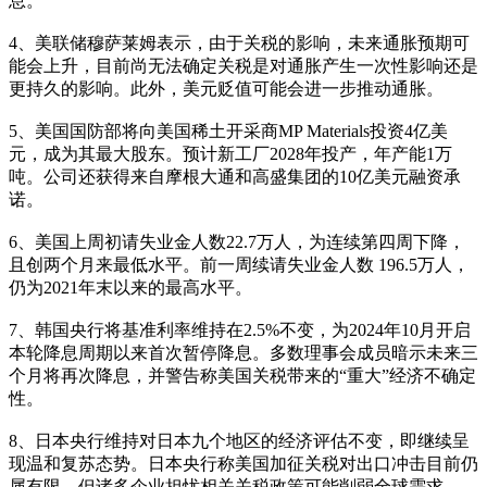
息。
4、美联储穆萨莱姆表示，由于关税的影响，未来通胀预期可
能会上升，目前尚无法确定关税是对通胀产生一次性影响还是
更持久的影响。此外，美元贬值可能会进一步推动通胀。
5、美国国防部将向美国稀土开采商MP Materials投资4亿美
元，成为其最大股东。预计新工厂2028年投产，年产能1万
吨。公司还获得来自摩根大通和高盛集团的10亿美元融资承
诺。
6、美国上周初请失业金人数22.7万人，为连续第四周下降，
且创两个月来最低水平。前一周续请失业金人数 196.5万人，
仍为2021年末以来的最高水平。
7、韩国央行将基准利率维持在2.5%不变，为2024年10月开启
本轮降息周期以来首次暂停降息。多数理事会成员暗示未来三
个月将再次降息，并警告称美国关税带来的“重大”经济不确定
性。
8、日本央行维持对日本九个地区的经济评估不变，即继续呈
现温和复苏态势。日本央行称美国加征关税对出口冲击目前仍
属有限，但诸多企业担忧相关关税政策可能削弱全球需求。