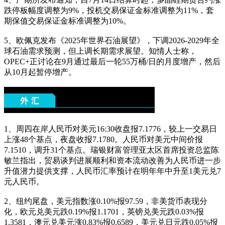
跌停板幅度调整为9%，投机交易保证金标准调整为11%，套
期保值交易保证金标准调整为10%。
5、欧佩克发布《2025年世界石油展望》，下调2026-2029年全
球石油需求预测，但上调长期需求展望。知情人士称，
OPEC+正讨论在9月通过最后一轮55万桶/日的月度增产，然后
从10月起暂停增产。
1、周四在岸人民币对美元16:30收盘报7.1776，较上一交易日
上涨48个基点，夜盘收报7.1780。人民币对美元中间价报
7.1510，调升31个基点。瑞银财富管理亚太区首席投资总监陈
敏兰指出，贸易谈判进展顺利和资本流动改善为人民币进一步
升值潜力提供支撑，人民币汇率预计在明年年中升至1美元兑7
元人民币。
2、纽约尾盘，美元指数涨0.10%报97.59，非美货币表现分
化，欧元兑美元跌0.19%报1.1701，英镑兑美元跌0.03%报
1.3581，澳元兑美元涨0.83%报0.6589，美元兑日元跌0.05%报