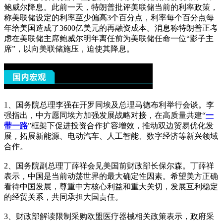
鲍威尔降息。此前一天，特朗普批评美联储当前的利率政策，
称美联储设定的利率至少偏高3个百分点，利率每个百分点每
年给美国造成了3600亿美元的再融资成本。消息称特朗普正考
虑在美联储主席鲍威尔明年离任前为美联储任命一位“影子主
席”，以向美联储施压，迫使其降息。
1、国务院总理李强在开罗同埃及总理马德布利举行会谈。李
强指出，中方愿同埃方加强发展战略对接，在高质量共建“
一
带一路
”框架下促进投资合作扩容增效，推动双边贸易优化发
展，拓展新能源、电动汽车、人工智能、数字经济等新兴领域
合作。
2、国务院副总理丁薛祥会见美国前财政部长保尔森。丁薛祥
表示，中国是当前动荡世界的最大确定性因素。希望美方正确
看待中国发展，尊重中方核心利益和重大关切，发展互利稳定
的经贸关系，共同承担大国责任。
3、财政部解读限制采购欧盟医疗器械相关政策表示，政府采