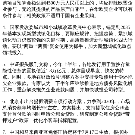
购项目预算金额达到4500万元人民币以上的，均应排除欧盟企
业参与，无论其提供的产品原产自哪里，在华欧资企业可以有
条件参与；相关政策不适用于国有企业采购。
4、国家发改委城市和小城镇改革发展中心表示，锚定到2035
年基本实现新型城镇化目标，要顺应规律、把握趋势，紧抓城
镇化动力仍然较强的关键时期，高质量推进新型城镇化四大行
动。要以“两重”“两新”资金使用为抓手，加大新型城镇化重点
领域投入。
5、中证报头版刊文称，今年上半年，各地发行用于置换存量
隐性债务的置换债近1.8万亿元，总体呈现早发、快发的特
点。同时，多地在财政预算调整方案中安排专项债用于偿还拖
欠企业账款。专家认为，下半年应继续推进地方债务风险化解
工作，重点解决拖欠企业账款问题，并加快城投公司转型。
6、北京市出台提振消费专项行动方案，力争到2030年，市场
总消费额年均增长5%左右。方案提出，支持提取住房公积金
支付首付款的同时申请公积金贷款，研究制定公积金贷款“带
押过户”政策；优化小客车指标配置。
7、中国和马来西亚互免签证协定将于7月17日生效。根据协