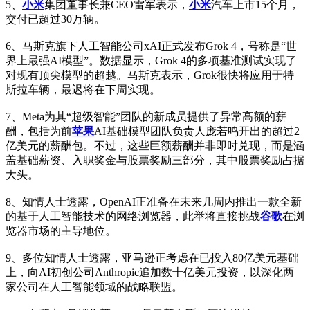
5、
小米
集团董事长兼CEO雷军表示，
小米
汽车上市15个月，
交付已超过30万辆。
6、马斯克旗下人工智能公司xAI正式发布Grok 4，号称是“世
界上最强AI模型”。数据显示，Grok 4的多项基准测试实现了
对现有顶尖模型的超越。马斯克表示，Grok很快将应用于特
斯拉车辆，最迟将在下周实现。
7、Meta为其“超级智能”团队的新成员提供了异常高额的薪
酬，包括为前
苹果
AI基础模型团队负责人庞若鸣开出的超过2
亿美元的薪酬包。不过，这些巨额薪酬并非即时兑现，而是涵
盖基础薪资、入职奖金与股票奖励三部分，其中股票奖励占据
大头。
8、知情人士透露，OpenAI正准备在未来几周内推出一款全新
的基于人工智能技术的网络浏览器，此举将直接挑战
谷歌
在浏
览器市场的主导地位。
9、多位知情人士透露，亚马逊正考虑在已投入80亿美元基础
上，向AI初创公司Anthropic追加数十亿美元投资，以深化两
家公司在人工智能领域的战略联盟。