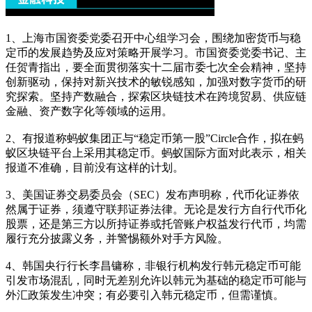
1、上海市国资委党委召开中心组学习会，围绕加密货币与稳
定币的发展趋势及应对策略开展学习。市国资委党委书记、主
任贺青指出，要全面贯彻落实十二届市委七次全会精神，坚持
创新驱动，保持对新兴技术的敏锐感知，加强对数字货币的研
究探索。坚持产数融合，探索区块链技术在跨境贸易、供应链
金融、资产数字化等领域的运用。
2、有报道称蚂蚁集团正与“稳定币第一股”Circle合作，拟在蚂
蚁区块链平台上采用其稳定币。蚂蚁国际方面对此表示，相关
报道不准确，目前没有这样的计划。
3、美国证券交易委员会（SEC）发布声明称，代币化证券依
然属于证券，须遵守联邦证券法律。无论是发行方自行代币化
股票，还是第三方以所持证券或托管账户权益发行代币，均需
履行充分披露义务，并警惕额外对手方风险。
4、韩国央行行长李昌镛称，非银行机构发行韩元稳定币可能
引发市场混乱，同时无差别允许以韩元为基础的稳定币可能与
外汇政策发生冲突；有必要引入韩元稳定币，但需谨慎。