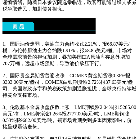
谨慎情绪。随着日本参议院选举临近，政客可能通过增支或减
税争取选民，加剧债务担忧。
1、国际油价走弱，美油主力合约收跌2.21%，报66.87美元/
桶；布伦特原油主力合约跌1.91%，报68.85美元/桶。市场对
全球需求前景的担忧加剧，叠加美国EIA原油库存意外增加
707万桶，远超市场预期，导致油价承压下行。
2、国际贵金属期货普遍收涨，COMEX黄金期货涨0.36%报
3333.00美元/盎司，COMEX白银期货涨2.72%报37.63美元/盎
司。美国财政赤字和关税政策加剧通胀担忧，全球央行持续增
持黄金支撑市场。
3、伦敦基本金属收盘多数上涨，LME期镍涨2.04%报15285.00
美元/吨，LME期锌涨1.26%报2777.00美元/吨，LME期铜涨
0.53%报9682.00美元/吨。铜市场近期受到多重因素影响，价
格呈现震荡走势。
4、广期所发布通知，自7月14日结算时起，多晶硅期货合约涨