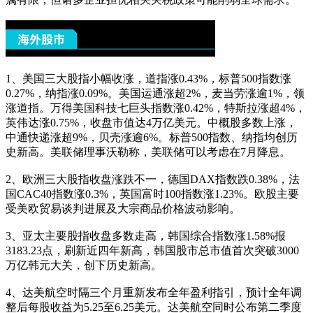
1、美国三大股指小幅收涨，道指涨0.43%，标普500指数涨
0.27%，纳指涨0.09%。美国运通涨超2%，麦当劳涨逾1%，领
涨道指。万得美国科技七巨头指数涨0.42%，特斯拉涨超4%，
英伟达涨0.75%，收盘市值达4万亿美元。中概股多数上涨，
中通快递涨超9%，贝壳涨逾6%。标普500指数、纳指均创历
史新高。美联储理事沃勒称，美联储可以考虑在7月降息。
2、欧洲三大股指收盘涨跌不一，德国DAX指数跌0.38%，法
国CAC40指数涨0.3%，英国富时100指数涨1.23%。欧股主要
受美欧贸易谈判进展及大宗商品价格波动影响。
3、亚太主要股指收盘多数走高，韩国综合指数涨1.58%报
3183.23点，刷新近四年新高，韩国股市总市值首次突破3000
万亿韩元大关，创下历史新高。
4、达美航空时隔三个月重新发布全年盈利指引，预计全年调
整后每股收益为5.25至6.25美元。达美航空同时公布第二季度