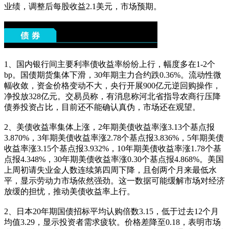
业绩，调整后每股收益2.1美元，市场预期。
1、国内银行间主要利率债收益率纷纷上行，幅度多在1-2个
bp。国债期货集体下滑，30年期主力合约跌0.36%。流动性微
幅收敛，资金价格变动不大，央行开展900亿元逆回购操作，
净投放328亿元。交易员称，有消息称河北省指导农商行压降
债券投资占比，目前还不能确认真伪，市场还在观望。
2、美债收益率集体上涨，2年期美债收益率涨3.13个基点报
3.870%，3年期美债收益率涨2.78个基点报3.836%，5年期美债
收益率涨3.15个基点报3.932%，10年期美债收益率涨1.78个基
点报4.348%，30年期美债收益率涨0.30个基点报4.868%。美国
上周初请失业金人数连续第四周下降，且创两个月来最低水
平，显示劳动力市场依然强劲。这一数据可能缓解市场对经济
放缓的担忧，推动美债收益率上行。
2、日本20年期国债招标平均认购倍数3.15，低于过去12个月
均值3.29，显示投资者需求疲软。价格差降至0.18，表明市场