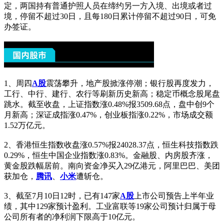
定，两国持有普通护照人员在缔约另一方入境、出境或者过
境，停留不超过30日，且每180日累计停留不超过90日，可免
办签证。
1、周四
A股
震荡攀升，地产股掀涨停潮；银行股再度发力，
工行、中行、建行、农行等刷新历史新高；稳定币概念股尾盘
跳水。截至收盘，上证指数涨0.48%报3509.68点，盘中创9个
月新高；深证成指涨0.47%，创业板指涨0.22%，市场成交额
1.52万亿元。
2、香港恒生指数收盘涨0.57%报24028.37点，恒生科技指数跌
0.29%，恒生中国企业指数涨0.83%。金融股、内房股齐涨，
黄金股跌幅居前。南向资金净买入29亿港元，阿里巴巴、美团
获加仓，
腾讯
、
小米
遭斩仓。
3、截至7月10日12时，已有147家
A股
上市公司预告上半年业
绩，其中129家预计盈利。工业富联等19家公司预计归属于母
公司所有者的净利润下限高于10亿元。