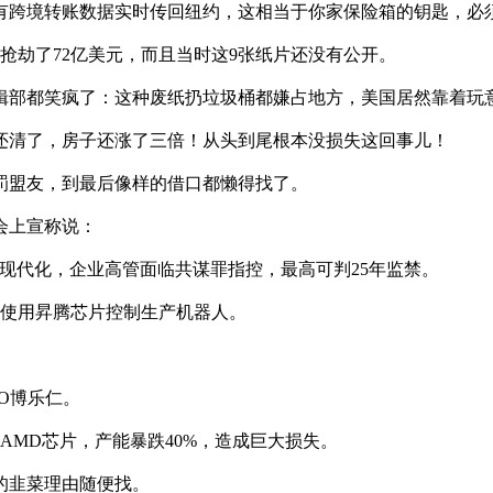
有跨境转账数据实时传回纽约，这相当于你家保险箱的钥匙，必
抢劫了72亿美元，而且当时这9张纸片还没有公开。
编辑部都笑疯了：这种废纸扔垃圾桶都嫌占地方，美国居然靠着玩
还清了，房子还涨了三倍！从头到尾根本没损失这回事儿！
罚盟友，到最后像样的借口都懒得找了。
会上宣称说：
军事现代化，企业高管面临共谋罪指控，最高可判25年监禁。
曝使用昇腾芯片控制生产机器人。
O博乐仁。
AMD芯片，产能暴跌40%，造成巨大损失。
的韭菜理由随便找。