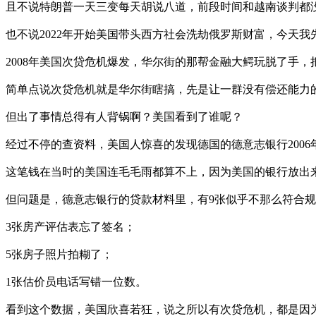
且不说特朗普一天三变每天胡说八道，前段时间和越南谈判都
也不说2022年开始美国带头西方社会洗劫俄罗斯财富，今天我
2008年美国次贷危机爆发，华尔街的那帮金融大鳄玩脱了手
简单点说次贷危机就是华尔街瞎搞，先是让一群没有偿还能力
但出了事情总得有人背锅啊？美国看到了谁呢？
经过不停的查资料，美国人惊喜的发现德国的德意志银行2006
这笔钱在当时的美国连毛毛雨都算不上，因为美国的银行放出
但问题是，德意志银行的贷款材料里，有9张似乎不那么符合
3张房产评估表忘了签名；
5张房子照片拍糊了；
1张估价员电话写错一位数。
看到这个数据，美国欣喜若狂，说之所以有次贷危机，都是因