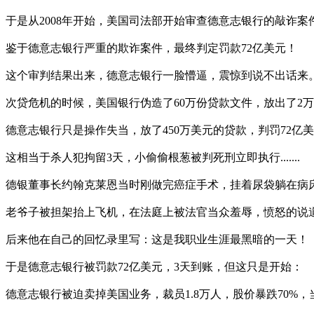
于是从2008年开始，美国司法部开始审查德意志银行的敲诈案
鉴于德意志银行严重的欺诈案件，最终判定罚款72亿美元！
这个审判结果出来，德意志银行一脸懵逼，震惊到说不出话来
次贷危机的时候，美国银行伪造了60万份贷款文件，放出了2万
德意志银行只是操作失当，放了450万美元的贷款，判罚72亿美
这相当于杀人犯拘留3天，小偷偷根葱被判死刑立即执行.......
德银董事长约翰克莱恩当时刚做完癌症手术，挂着尿袋躺在病
老爷子被担架抬上飞机，在法庭上被法官当众羞辱，愤怒的说
后来他在自己的回忆录里写：这是我职业生涯最黑暗的一天！
于是德意志银行被罚款72亿美元，3天到账，但这只是开始：
德意志银行被迫卖掉美国业务，裁员1.8万人，股价暴跌70%