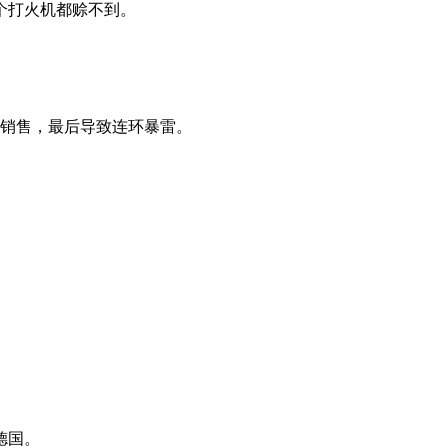
个打火机都赊不到。
。
品销售，最后导致连环暴雷。
德国。