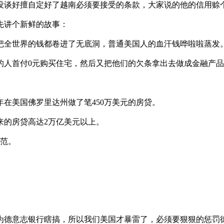
没谈好擅自定好了越南必须要接受的条款，大家说的他的信用赊
先讲个新鲜的故事：
，把全世界的钱都卷进了无底洞，普通美国人的血汗钱哗啦啦蒸发
的人首付0元购买住宅，然后又把他们的欠条拿出去做成金融产
年在美国佛罗里达州做了笔450万美元的房贷。
来的房贷高达2万亿美元以上。
规范。
为德意志银行瞎搞，所以我们美国才暴雷了，必须要狠狠的惩罚