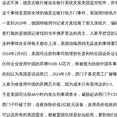
这还不算，德意志银行被迫在银行系统安装美国监控软件，所
这个事情是震惊全球的德意志银行纸片门事件，美国用9张纸片
一直到2020年，德国明镜周刊记者才真找着了那九张纸片，
更打脸的是德国记者找到当年佛罗里达的房主，人家早把贷款
这种事情在全球每天都在上演，美国动辄用鸡毛蒜皮的事情重
2024年2月8日，美国司法部刑事司助理部长普利特在国会听证
任何企业使用中国的昇腾910B AI芯片，将被视为协助中国
你别以为美国是说说而已，2024年3月，西门子慕尼黑工厂被
人家为啥使用中国的昇腾芯片呢，因为成本只有英伟达的1/3。
于是美国司法部48小时内发出刑事调查令，威胁起诉西门子CE
西门子吓破了胆，连夜拆除价值2亿欧元设备，改用高价低效的
可以说所有的美国盟友，都被盟国坑得是欲仙欲死，要割他们