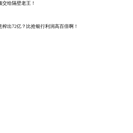
须交给隔壁老王！
意榨出72亿？比抢银行利润高百倍啊！