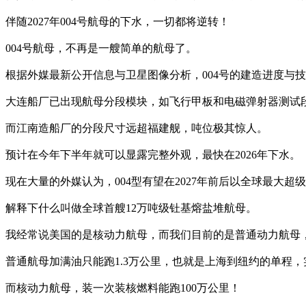
伴随2027年004号航母的下水，一切都将逆转！
004号航母，不再是一艘简单的航母了。
根据外媒最新公开信息与卫星图像分析，004号的建造进度与
大连船厂已出现航母分段模块，如飞行甲板和电磁弹射器测试
而江南造船厂的分段尺寸远超福建舰，吨位极其惊人。
预计在今年下半年就可以显露完整外观，最快在2026年下水。
现在大量的外媒认为，004型有望在2027年前后以全球最大
解释下什么叫做全球首艘12万吨级钍基熔盐堆航母。
我经常说美国的是核动力航母，而我们目前的是普通动力航母
普通航母加满油只能跑1.3万公里，也就是上海到纽约的单程，
而核动力航母，装一次装核燃料能跑100万公里！