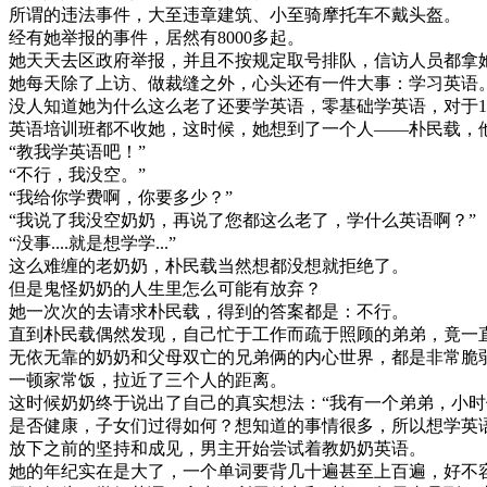
所谓的违法事件，大至违章建筑、小至骑摩托车不戴头盔。
经有她举报的事件，居然有8000多起。
她天天去区政府举报，并且不按规定取号排队，信访人员都拿
她每天除了上访、做裁缝之外，心头还有一件大事：学习英语
没人知道她为什么这么老了还要学英语，零基础学英语，对于1
英语培训班都不收她，这时候，她想到了一个人——朴民载，
“教我学英语吧！”
“不行，我没空。”
“我给你学费啊，你要多少？”
“我说了我没空奶奶，再说了您都这么老了，学什么英语啊？”
“没事....就是想学学...”
这么难缠的老奶奶，朴民载当然想都没想就拒绝了。
但是鬼怪奶奶的人生里怎么可能有放弃？
她一次次的去请求朴民载，得到的答案都是：不行。
直到朴民载偶然发现，自己忙于工作而疏于照顾的弟弟，竟一
无依无靠的奶奶和父母双亡的兄弟俩的内心世界，都是非常脆
一顿家常饭，拉近了三个人的距离。
这时候奶奶终于说出了自己的真实想法：“我有一个弟弟，小
是否健康，子女们过得如何？想知道的事情很多，所以想学英语
放下之前的坚持和成见，男主开始尝试着教奶奶英语。
她的年纪实在是大了，一个单词要背几十遍甚至上百遍，好不