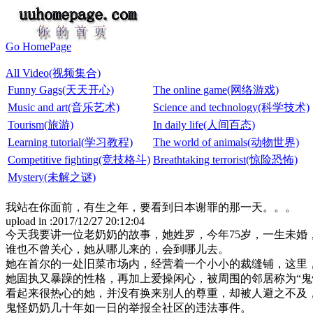
Go HomePage
All Video(视频集合)
Funny Gags(天天开心)
The online game(网络游戏)
Music and art(音乐艺术)
Science and technology(科学技术)
Tourism(旅游)
In daily life(人间百态)
Learning tutorial(学习教程)
The world of animals(动物世界)
Competitive fighting(竞技格斗)
Breathtaking terrorist(惊险恐怖)
Mystery(未解之谜)
我站在你面前，有生之年，要看到日本谢罪的那一天。。。
upload in :2017/12/27 20:12:04
今天我要讲一位老奶奶的故事，她姓罗，今年75岁，一生未婚
谁也不曾关心，她从哪儿来的，会到哪儿去。
她在首尔的一处旧菜市场内，经营着一个小小的裁缝铺，这里
她固执又暴躁的性格，再加上爱操闲心，被周围的邻居称为“鬼
看起来很热心的她，并没有换来别人的尊重，却被人避之不及
鬼怪奶奶几十年如一日的举报全社区的违法事件。