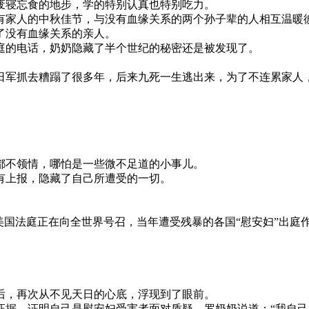
废寝忘食的地步，学的特别认真也特别吃力。
有家人的中秋佳节，与没有血缘关系的两个孙子辈的人相互温暖
了没有血缘关系的亲人。
庭的电话，奶奶隐藏了半个世纪的秘密还是被发现了。
被日军抓去糟蹋了很多年，后来九死一生逃出来，为了不连累家人
都不领情，哪怕是一些微不足道的小事儿。
有上报，隐藏了自己所遭受的一切。
美国法庭正在向全世界号召，当年遭受残暴的各国“慰安妇”出庭
后，再次从不见天日的心底，浮现到了眼前。
据，证明自己是慰安妇受害者面对质疑，罗奶奶说道：“我自己