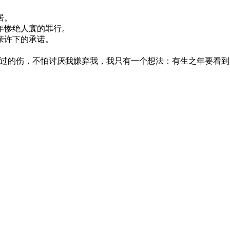
居。
年惨绝人寰的罪行。
亲许下的承诺。
受过的伤，不怕讨厌我嫌弃我，我只有一个想法：有生之年要看到