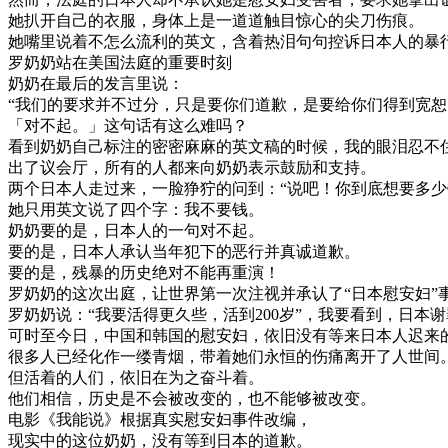
她扒开自己的衣服，身体上是一道道触目惊心的尖刀伤痕。
她嘴里说着不怎么流利的英文，含着热泪句句控诉日本人的暴
罗奶奶站在美国法庭的重要时刻
奶奶在最后的发言里说：
“我们的要求并不过分，只是要你们道歉，是要给你们得到宽恕
「对不起。」这句话有这么难吗？
看到奶奶自己标注的密密麻麻的英文稿的时候，我的眼泪忍不
出了议会厅，所有的人都来向奶奶表示鼓励和支持。
两个日本人走过来，一脸狰狞的问到：“说吧！你到底想要多少
她只用英文说了四个字：我不要钱。
奶奶要的是，日本人的一句对不起。
要的是，日本人承认当年犯下的恶行并真诚道歉。
要的是，残暴的历史绝对不能再重演！
罗奶奶的这次出庭，让世界第一次注视并承认了“日本慰安妇”
罗奶奶说：“我要活得更久些，活到200岁”，我要看到，日本
可时至今日，中国和韩国的慰安妇，依旧没有等来日本人迟来
很多人已经化作一缕青烟，带着她们永恒的伤痛离开了人世间
但活着的人们，依旧在为之奋斗着。
他们相信，历史是不会被改变的，也不能够被改变。
电影《我能说》根据真实慰安妇事件改编，
现实中的这位奶奶，没有等到日本的道歉。