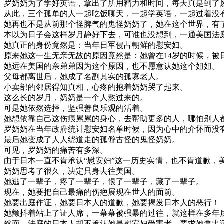
罗奶奶为了学好英语，拿出了所用精力和时间，每天真是到了
从此，三个孤单的人一起吃饭聊天，一起学英语，一起过着没
她再也不是从前那个怪脾气的鬼怪奶奶了，她在这个世界，有
本以为日子会这样岁月静好下去，可谁也没想到，一通美国法
她真正的身份竟然是：当年日军侵占朝鲜的慰安妇。
原来她这一生无亲无故的原因竟然是：她曾在14岁的时候，
她远在美国的亲弟弟因为这个原因，也不愿意认她这个姐姐。
父母都离世后，她成了名副其实的孤寡老人。
小卖部的邻居得知真相，心疼的抱着奶奶哭了起来。
这么长的岁月，奶奶是一个人熬过来的。
可是她依然选择，坚强善良乐观的活着。
她想依靠自己这伤痕累累的身心，去帮助更多的人，哪怕别人
罗奶奶在当年政府统计慰安妇名单时候，因为心中的介怀而没
最后她变成了人人绕道走的孤僻古怪的鬼怪奶奶。
可见，罗奶奶的痛苦有多深。
由于日本一直不肯承认“慰安妇”这一历史实情，也不肯道歉，
奶奶思考了很久，决定只身去往美国。
她逃了一辈子，疼了一辈子，恨了一辈子，藏了一辈子。
现在，她要把自己最痛的伤疤展现在世人的面前。
她要出庭作证，她要日本人的道歉，她要揭发日本人的恶行！
她颤抖着站上了证人席，一幕幕被强暴的过往，就这样在多年
然而，法庭的日本人却不承认她是慰安妇受害者，要求她拿出证