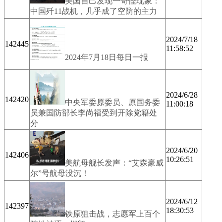
美国自己发现一奇怪现象：
中国歼11战机，几乎成了空防的主力
2024/7/18
142445
11:58:52
2024年7月18日每日一报
2024/6/28
142420
中央军委原委员、原国务委
11:00:18
员兼国防部长李尚福受到开除党籍处
分
2024/6/20
142406
10:26:51
美航母舰长发声：“艾森豪威
尔”号航母没沉！
2024/6/12
142397
18:30:53
铁原狙击战，志愿军上百个