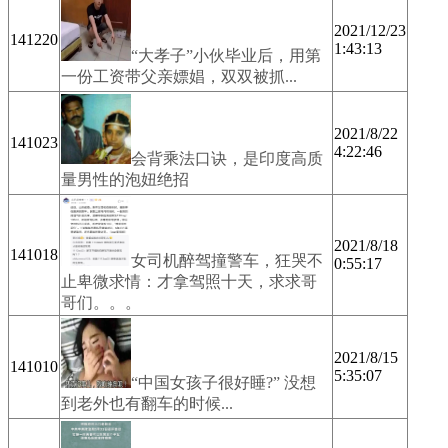
2021/12/23
141220
1:43:13
“大孝子”小伙毕业后，用第
一份工资带父亲嫖娼，双双被抓...
2021/8/22
141023
4:22:46
会背乘法口诀，是印度高质
量男性的泡妞绝招
2021/8/18
141018
女司机醉驾撞警车，狂哭不
0:55:17
止卑微求情：才拿驾照十天，求求哥
哥们。。。
2021/8/15
141010
5:35:07
“中国女孩子很好睡?” 没想
到老外也有翻车的时候...