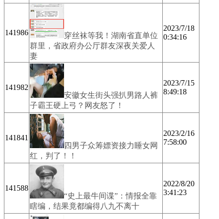
2023/7/18
141986
穿丝袜等我！湖南省直单位
0:34:16
群里，省政府办公厅群友深夜关爱人
妻
2023/7/15
141982
8:49:18
安徽女生街头强扒男路人裤
子霸王硬上弓？网友怒了！
2023/2/16
141841
7:58:00
四男子众筹嫖资接力睡女网
红，判了！！
2022/8/20
141588
3:41:23
“史上最牛间谍”：情报全靠
瞎编，结果竟都编得八九不离十