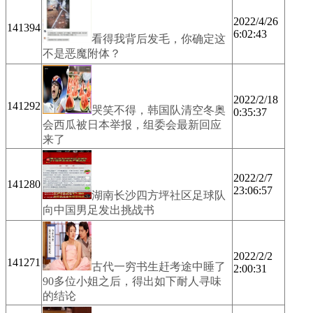
2022/4/26
141394
6:02:43
看得我背后发毛，你确定这
不是恶魔附体？
2022/2/18
141292
哭笑不得，韩国队清空冬奥
0:35:37
会西瓜被日本举报，组委会最新回应
来了
2022/2/7
141280
23:06:57
湖南长沙四方坪社区足球队
向中国男足发出挑战书
2022/2/2
141271
古代一穷书生赶考途中睡了
2:00:31
90多位小姐之后，得出如下耐人寻味
的结论