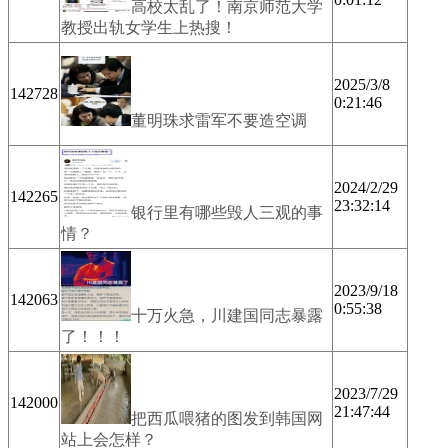
高校太乱了！南京师范大学
教授出轨女学生上热搜！
2025/3/8
142728
0:21:46
董明珠求雷军不要造空调
2024/2/29
142265
23:32:14
银行里有哪些毁人三观的事
情？
2023/9/18
142063
0:55:38
十万火急，川建国同志暴露
了！！！
2023/7/29
142000
21:47:44
把西瓜喂猪的图发到韩国网
站上会怎样？