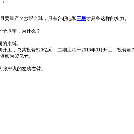
片；
而且要量产？放眼全球，只有台积电和
三星
才具备这样的实力。
寄予厚望，为什么？
面的束缚。
开工，总共投资520亿元；二期工程于2018年9月开工，投资额7
投资额为87亿元。
始人张忠谋的左膀右臂。