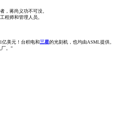
领者，蒋尚义功不可没。
的工程师和管理人员。
1亿美元！台积电和
三星
的光刻机，也均由ASML提供。
厂。”