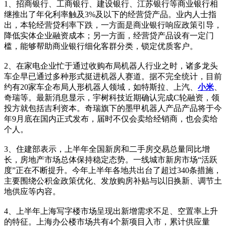
1、招商银行、工商银行、建设银行、江苏银行等商业银行相
继推出了年化利率触及3%及以下的经营贷产品。业内人士指
出，本轮经营贷利率下跌，一方面是商业银行响应政策引导，
降低实体企业融资成本；另一方面，经营贷产品设有一定门
槛，能够帮助商业银行细化客群分类，锁定优质客户。
2、在家电企业忙于通过收购布局机器人行业之时，诸多龙头
车企早已通过多种形式挺进机器人赛道。据不完全统计，目前
约有20家车企布局人形机器人领域，如特斯拉、上汽、
小米
、
奇瑞等。最新消息显示，宇树科技近期确认完成C轮融资，领
投方就包括吉利资本。奇瑞旗下的墨甲机器人产品产品将于今
年9月底在国内正式发布，届时不仅会卖给经销商，也会卖给
个人。
3、住建部表示，上半年全国新房和二手房交易总量同比增
长，房地产市场总体保持稳定态势。一线城市新房市场“活跃
度”正在不断提升。今年上半年各地共出台了超过340条措施，
主要围绕公积金政策优化、发放购房补贴与以旧换新、调节土
地供应等内容。
4、上半年上海写字楼市场呈现出新增需求不足、空置率上升
的特征。上海办公楼市场共有4个新项目入市，累计供应量