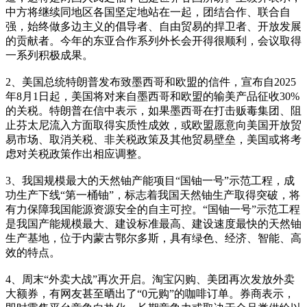
中方将继续同地区各国坚定地站在一起，团结合作、联合自
强，始终做多边主义的倡导者、自由贸易的捍卫者、开放发展
的贡献者。今年的东亚合作系列外长会开得很顺利，会议取得
一系列积极成果。
2、美国总统特朗普发布致墨西哥和欧盟的信件，宣布自2025
年8月1日起，美国将对来自墨西哥和欧盟的输美产品征收30%
的关税。特朗普在信中表示，如果墨西哥在打击贩毒集团、阻
止芬太尼流入方面取得实质性成效，或欧盟愿意向美国开放贸
易市场、取消关税、非关税政策及其他贸易壁垒，美国或将考
虑对关税政策作出相应调整。
3、我国规模最大的天然铀产能项目“国铀一号”示范工程，成
功生产下线“第一桶铀”，标志着我国天然铀生产取得突破，将
有力保障我国能源资源安全的自主可控。“国铀一号”示范工程
是我国产能规模最大、建设标准最高、建设速度最快的天然铀
生产基地，位于内蒙古鄂尔多斯，具有绿色、经济、智能、高
效的特点。
4、周末“外卖大战”再次开启。淘宝闪购、美团再次发放外卖
大额券，有网友甚至晒出了“0元购”的咖啡订单。券商表示，