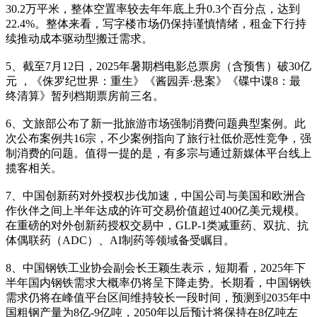
30.2万平米，整体空置率较去年年底上升0.3个百分点，达到
22.4%。整体来看，写字楼市场仍保持谨慎情绪，租金下行持
续推动成本驱动型搬迁需求。
5、截至7月12日，2025年暑期档电影总票房（含预售）破30亿
元 ，《侏罗纪世界：重生》《酱园弄·悬案》《碟中谍8：最
终清算》暂列档期票房前三名。
6、文旅部公布了新一批旅游市场强制消费问题典型案例。此
次公布案例共16宗，不少案例指向了旅行社低价恶性竞争，强
制消费的问题。值得一提的是，有多宗与通过新媒体平台线上
揽客相关。
7、中国创新药对外授权步伐加速，中国公司与美国和欧洲合
作伙伴之间上半年达成的许可交易价值超过400亿美元规模。
在重磅的对外创新药授权交易中，GLP-1类减重药、双抗、抗
体偶联药（ADC）、AI制药等领域备受瞩目。
8、中国钢铁工业协会副会长王颖生表示，短期看，2025年下
半年国内钢铁需求大概率仍将呈下降走势。长期看，中国钢铁
需求仍将在峰值平台区间维持较长一段时间，预测到2035年中
国粗钢产量为8亿-9亿吨，2050年以后预计将保持在8亿吨左