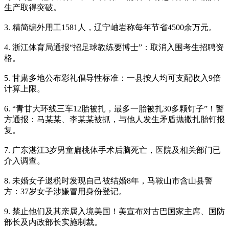
生产取得突破。
3. 精简编外用工1581人，辽宁岫岩称每年节省4500余万元。
4. 浙江体育局通报“招足球教练要博士”：取消入围考生招聘资
格。
5. 甘肃多地公布彩礼倡导性标准：一县按人均可支配收入9倍
计算上限。
6. “青甘大环线三车12胎被扎，最多一胎被扎30多颗钉子”！警
方通报：马某某、李某某被抓，与他人发生矛盾抛撒扎胎钉报
复。
7. 广东湛江3岁男童扁桃体手术后脑死亡，医院及相关部门已
介入调查。
8. 未婚女子退税时发现自己被结婚8年，马鞍山市含山县警
方：37岁女子涉嫌冒用身份登记。
9. 禁止他们及其亲属入境美国！美宣布对古巴国家主席、国防
部长及内政部长实施制裁。