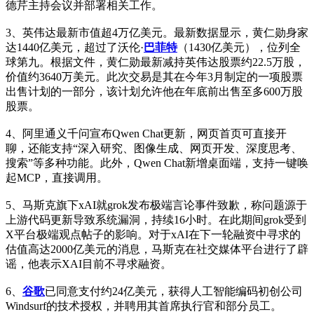
德芹主持会议并部署相关工作。
3、英伟达最新市值超4万亿美元。最新数据显示，黄仁勋身家
达1440亿美元，超过了沃伦·
巴菲特
（1430亿美元），位列全
球第九。根据文件，黄仁勋最新减持英伟达股票约22.5万股，
价值约3640万美元。此次交易是其在今年3月制定的一项股票
出售计划的一部分，该计划允许他在年底前出售至多600万股
股票。
4、阿里通义千问宣布Qwen Chat更新，网页首页可直接开
聊，还能支持“深入研究、图像生成、网页开发、深度思考、
搜索”等多种功能。此外，Qwen Chat新增桌面端，支持一键唤
起MCP，直接调用。
5、马斯克旗下xAI就grok发布极端言论事件致歉，称问题源于
上游代码更新导致系统漏洞，持续16小时。在此期间grok受到
X平台极端观点帖子的影响。对于xAI在下一轮融资中寻求的
估值高达2000亿美元的消息，马斯克在社交媒体平台进行了辟
谣，他表示XAI目前不寻求融资。
6、
谷歌
已同意支付约24亿美元，获得人工智能编码初创公司
Windsurf的技术授权，并聘用其首席执行官和部分员工。