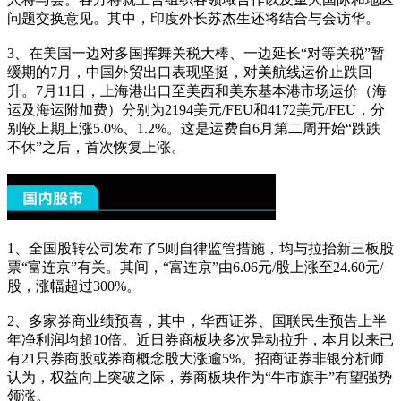
问题交换意见。其中，印度外长苏杰生还将结合与会访华。
3、在美国一边对多国挥舞关税大棒、一边延长“对等关税”暂
缓期的7月，中国外贸出口表现坚挺，对美航线运价止跌回
升。7月11日，上海港出口至美西和美东基本港市场运价（海
运及海运附加费）分别为2194美元/FEU和4172美元/FEU，分
别较上期上涨5.0%、1.2%。这是运费自6月第二周开始“跌跌
不休”之后，首次恢复上涨。
1、全国股转公司发布了5则自律监管措施，均与拉抬新三板股
票“富连京”有关。其间，“富连京”由6.06元/股上涨至24.60元/
股，涨幅超过300%。
2、多家券商业绩预喜，其中，华西证券、国联民生预告上半
年净利润均超10倍。近日券商板块多次异动拉升，本月以来已
有21只券商股或券商概念股大涨逾5%。招商证券非银分析师
认为，权益向上突破之际，券商板块作为“牛市旗手”有望强势
领涨。