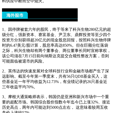
料供应中断而空中熄火。
1、因停牌被套六年的股民，终于等来了科兴生物280亿元的超
级分红，强新资本、赛富基金、尹卫东、鼎辉投资等至少四个
投资方分别获得超20亿元的现金股息回报，按照科兴生物停牌
时的6.47美元/股计算，股息率高达850%。但在巨额分红落袋
之际，科兴生物却有两个董事会、两位董事长同时宣称掌权，
该公司须在7月15日前向纳斯达克提交合规性整改方案，否则
可能面临被退市的风险。
2、英伟达的快速发展对全球科技行业和金融市场都产生了深
远影响。截至今年第一季度末，共有56只QDII基金买入，这
些基金近一年平均收益为12.73%，有业绩记录的26只基金近
三年收益平均70%。
3、摩根大通策略师表示，韩国仍是亚洲和新兴市场中一个重
要的超配市场。韩国综合股价指数今年迄今已上涨32%、接近
历史高点，两年内可能达到5000点左右， 这意味着较周五收
盘价上涨约57%。