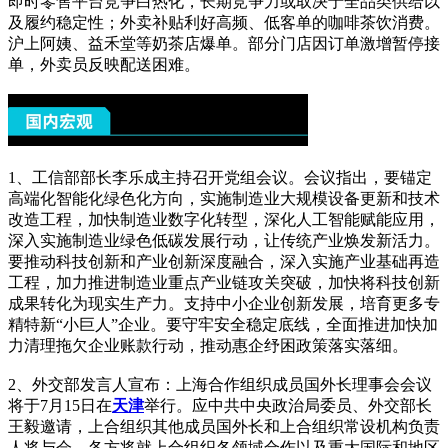
即时零售平台竞争白热化，长期竞争力或取决于全品类供给以
及履约稳定性；外卖补贴利好高频、低客单的咖啡茶饮消费。
沪上阿姨、益禾堂等奶茶店爆单。部分门店因订单激增暂停接
单，外卖员反映配送困难。
1、工信部部长李乐成主持召开党组会议。会议指出，要锚定
高端化智能化绿色化方向，实施制造业大规模设备更新和技术
改造工程，加快制造业数字化转型，深化人工智能赋能应用，
深入实施制造业绿色低碳发展行动，让传统产业焕发新活力。
要推动科技创新和产业创新深度融合，深入实施产业基础再造
工程，加力推进制造业重点产业链攻关突破，加快将科技创新
成果转化为现实生产力。支持中小企业创新发展，培育更多专
精特新“小巨人”企业。要守牢安全稳定底线，全面推进加快加
力清理拖欠企业账款行动，推动惠企纾困政策落实落细。
2、外交部发言人宣布：上海合作组织成员国外长理事会会议
将于7月15日在
天津
举行。应中共中央政治局委员、外交部长
王毅邀请，上合组织其他成员国外长和上合组织常设机构负责
人将与会。各方将就上合组织各领域合作以及重大国际和地区