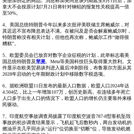
美墨加协定的商品。消息称加美同意谈判期延至8月1日后，加
拿大不会按原计划7月21日将针对钢铝的报复性关税提高一倍
至50%。
4、美国总统特朗普今年以来多次批评美联储主席鲍威尔，对
其迟迟不宣布降息表达不满。在被问及是否会解雇鲍威尔时，
特朗普称没有相关计划，但他也再次称，鲍威尔工作“做得很
糟糕”。
5、欧盟委员会已放弃对数字企业征税的计划，此举标志着美
国总统特朗普及
苹果
、Meta等美国科技巨头取得重大胜利。文
件显示在欧美贸易谈判进入最后冲刺阶段，布鲁塞尔方面从其
2028年启动的七年期财政计划中移除数字税选项。
6、据欧洲联盟11日发布的最新人口数据，欧盟人口2024年达
4.504亿，比上一年增加107万，创历史新高。在连续多年死亡
人口多于出生人口的情况下，欧盟人口的增长仍主要靠外来移
民驱动。
7、印度航空事故调查局披露了印度航空波音787-8型客机坠毁
事故的初步调查结果显示，飞机起飞后数秒内，两台发动机的
燃油开关几乎同步从“运行”位切换至“切断”位，导致发动机燃