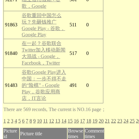
歌，Google
谷歌重回中国怎么
玩？先砸钱推广
91863
511
0
Google Play - 谷歌，
Google Play
在一起？谷歌联合
Twitter加入移动新闻
91840
517
0
大混战 - Google，
Facebook，Twitter
谷歌Google Play进入
中国：一步不得不走
91483
的“险棋” - Google
491
0
Play，谷歌应用商
店，IT言论
There are 569 records, The current is NO.16 page；
1
2
3
4
5
6
7
8
9
10
11
12
13
14
15
16
17
18
19
20
21
22
23
24
25
2
Picture
Browse
Comment
Picture title
id
times
times