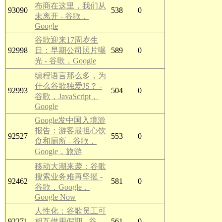
布商在这里，我们从
93090
538
0
未离开 - 谷歌，
Google
谷歌迎来17周岁生
92998
日：早期公司照片曝
589
0
光 - 谷歌，Google
编程语言那么多，为
什么谷歌独爱JS？ -
92993
504
0
谷歌，JavaScript，
Google
Google发中国入境游
报告：游客最担心饮
92527
553
0
食和厕所 - 谷歌，
Google，旅游
移动大潮来袭：谷歌
搜索业务难再坚挺 -
92462
581
0
谷歌，Google，
Google Now
人性化：谷歌员工可
92271
相互借用假期 - 谷
561
0