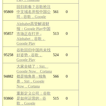
回归前奏？谷歌抢注
95869
中文域名并投中国公
561
0
司 - 谷歌，Google
Alphabet高管解读财
报：Google Play中国
95857
513
0
市场正在打开 -
Alphabet，谷歌，
Google Play
谷歌回归中国尚未找
95258
524
0
好姿势 - 谷歌，
Google Play
大家全错了：Siri、
Google Now、Cortana
94882
都是独角兽 - 独角
566
0
兽，Siri，Google
Now，Cortana
重新定义公司：谷歌
93860
是如何运营的 - 谷
515
0
歌，Google