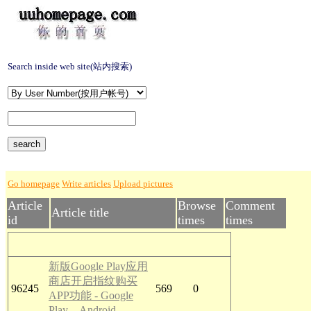
Search inside web site(站内搜索)
Go homepage
Write articles
Upload pictures
Article
Browse
Comment
Article title
id
times
times
新版Google Play应用
商店开启指纹购买
96245
569
0
APP功能 - Google
Play，Android