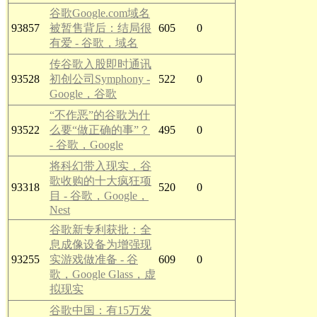
谷歌Google.com域名
93857
被暂售背后：结局很
605
0
有爱 - 谷歌，域名
传谷歌入股即时通讯
93528
初创公司Symphony -
522
0
Google，谷歌
“不作恶”的谷歌为什
93522
么要“做正确的事”？
495
0
- 谷歌，Google
将科幻带入现实，谷
歌收购的十大疯狂项
93318
520
0
目 - 谷歌，Google，
Nest
谷歌新专利获批：全
息成像设备为增强现
93255
实游戏做准备 - 谷
609
0
歌，Google Glass，虚
拟现实
谷歌中国：有15万发