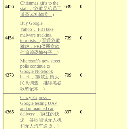
Christmas gifts to the
4456
639
0
staff，(谷歌又给员工
送圣诞礼物啦，)
Buy Google，
Yahoo， FBI take
malware tracking
4454
739
0
terrorists，(买通谷歌
雅虎，FBI借恶意软
件追踪恐怖分子，)
Microsoft’s new street
polls continue to
Google Notebook
4373
709
0
black，(微软新街头
民意调查，继续黑谷
歌笔记本，)
Crazy Express：
Google testing UAV
and unmanned car
4365
897
0
delivery，(疯狂的快
递：谷歌测试无人机
和无人汽车送货，)