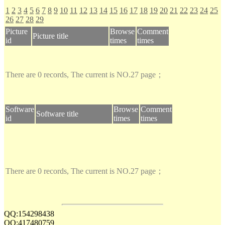
1
2
3
4
5
6
7
8
9
10
11
12
13
14
15
16
17
18
19
20
21
22
23
24
25
26
27
28
29
Picture
Browse
Comment
Picture title
id
times
times
There are 0 records, The current is NO.27 page；
Software
Browse
Comment
Software title
id
times
times
There are 0 records, The current is NO.27 page；
QQ:154298438
QQ:417480759