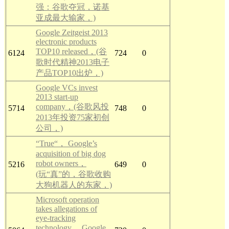
强：谷歌夺冠，诺基
亚成最大输家，)
Google Zeitgeist 2013
electronic products
TOP10 released，(谷
6124
724
0
歌时代精神2013电子
产品TOP10出炉，)
Google VCs invest
2013 start-up
company，(谷歌风投
5714
748
0
2013年投资75家初创
公司，)
“True“， Google’s
acquisition of big dog
robot owners，
5216
649
0
(玩“真”的，谷歌收购
大狗机器人的东家，)
Microsoft operation
takes allegations of
eye-tracking
technology， Google