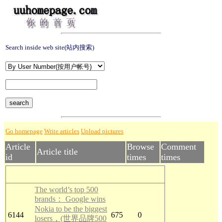
Search inside web site(站内搜索)
Go homepage
Write articles
Upload pictures
Article
Browse
Comment
Article title
id
times
times
The world’s top 500
brands： Google wins
Nokia to be the biggest
6144
675
0
losers，(世界品牌500