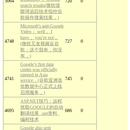
5064
720
0
search results(微软借
眼球追踪技术指控谷
歌操作搜索结果，)
Microsoft’s anti-Google
Video： well， I
have， you’re not，
4748
727
0
(微软又发视频反谷
歌：这个我有，你没
有，)
Google’s first data
center was officially
opened in Asia
4741
745
0
service，(谷歌亚洲首
批数据中心正式上线
启用服务，)
ASP.NET技巧：远程
抓取GOOGLE的自动
4695
686
0
翻译结果_.net资料_
编程技术
Google also sent