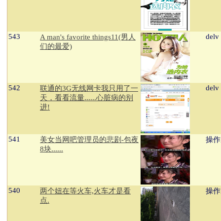
543
delv
A man's favorite things11(男人
们的最爱)
542
delv
联通的3G无线网卡我只用了一
天，看看流量......心脏病的别
进!
541
美女当网吧管理员的悲剧-包夜
操作
8块......
540
两个妞在等火车,火车才是看
操作
点.