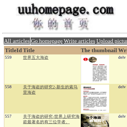
All articles
Go homepage
Write articles
Upload pictu
TitleId
Title
The thumbnail
Wri
559
delv
世界五大海盗
558
delv
关于海盗的研究2-新生的索马
里海盗
557
delv
关于海盗的研究-世界上研究海
盗最著名的有三位学者。