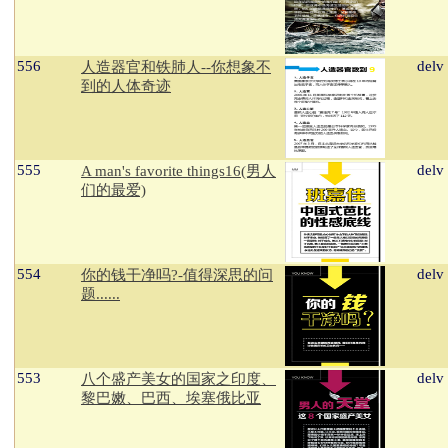
556
delv
人造器官和铁肺人--你想象不
到的人体奇迹
555
delv
A man's favorite things16(男人
们的最爱)
554
delv
你的钱干净吗?-值得深思的问
题......
553
delv
八个盛产美女的国家之印度、
黎巴嫩、巴西、埃塞俄比亚