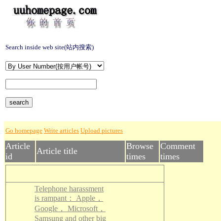
Search inside web site(站内搜索)
Go homepage
Write articles
Upload pictures
Article
Browse
Comment
Article title
id
times
times
Telephone harassment
is rampant： Apple，
Google， Microsoft，
Samsung and other big