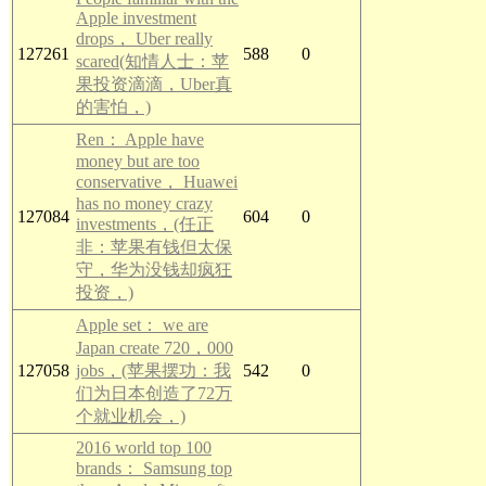
Apple investment
drops， Uber really
127261
588
0
scared(知情人士：苹
果投资滴滴，Uber真
的害怕，)
Ren： Apple have
money but are too
conservative， Huawei
has no money crazy
127084
604
0
investments，(任正
非：苹果有钱但太保
守，华为没钱却疯狂
投资，)
Apple set： we are
Japan create 720，000
127058
jobs，(苹果摆功：我
542
0
们为日本创造了72万
个就业机会，)
2016 world top 100
brands： Samsung top