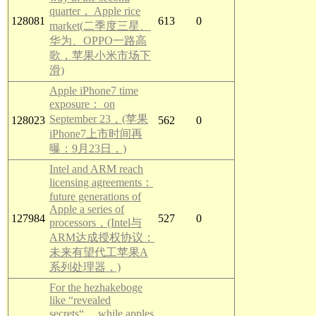
quarter， Apple rice
128081
613
0
market(二季度三星、
华为、OPPO一路高
歌，苹果小米市场下
滑)
Apple iPhone7 time
exposure： on
September 23，(苹果
128023
562
0
iPhone7上市时间再
曝：9月23日，)
Intel and ARM reach
licensing agreements：
future generations of
Apple a series of
127984
527
0
processors，(Intel与
ARM达成授权协议：
未来有望代工苹果A
系列处理器，)
For the hezhakeboge
like “revealed
secrets“， while apples