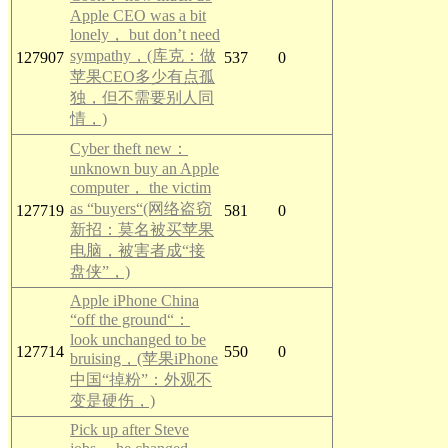
Apple CEO was a bit
lonely， but don’t need
sympathy，(库克：做
127907
537
0
苹果CEO多少有点孤
独，但不需要别人同
情，)
Cyber theft new：
unknown buy an Apple
computer， the victim
as “buyers“(网络盗窃
127719
581
0
新招：莫名被买苹果
电脑，被害者成“接
盘侠”，)
Apple iPhone China
“off the ground“：
look unchanged to be
127714
550
0
bruising，(苹果iPhone
中国“掉粉”：外观不
变是硬伤，)
Pick up after Steve