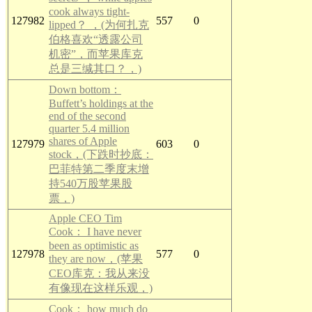
cook always tight-
127982
557
0
lipped？ ，(为何扎克
伯格喜欢“透露公司
机密”，而苹果库克
总是三缄其口？，)
Down bottom：
Buffett’s holdings at the
end of the second
quarter 5.4 million
shares of Apple
127979
603
0
stock，(下跌时抄底：
巴菲特第二季度末增
持540万股苹果股
票，)
Apple CEO Tim
Cook： I have never
been as optimistic as
127978
577
0
they are now，(苹果
CEO库克：我从来没
有像现在这样乐观，)
Cook： how much do