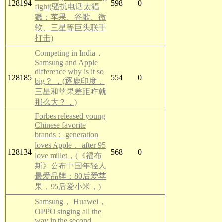
128194
598
0
fight(骚扰电话太猖
獗：苹果、谷歌、微
软、三星等巨头联手
打击)
Competing in India，
Samsung and Apple
difference why is it so
128185
554
0
big？ ，(逐鹿印度，
三星和苹果差距咋就
那么大？，)
Forbes released young
Chinese favorite
brands： generation
loves Apple， after 95
128134
568
0
love millet，(《福布
斯》公布中国年轻人
最爱品牌：80后爱苹
果，95后爱小米，)
Samsung， Huawei，
OPPO singing all the
way in the second