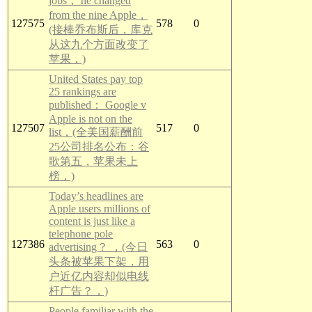
jobs， he changed
from the nine Apple，
127575
578
0
(接棒乔布斯后，库克
从这九个方面改变了
苹果，)
United States pay top
25 rankings are
published： Google v
Apple is not on the
127507
517
0
list，(全美国薪酬前
25公司排名公布：谷
歌第五，苹果未上
榜，)
Today’s headlines are
Apple users millions of
content is just like a
telephone pole
127386
563
0
advertising？ ，(今日
头条被苹果下架，用
户近亿内容却似电线
杆广告？，)
People familiar with the