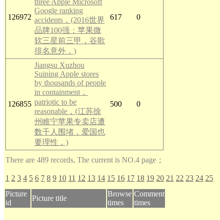
three Apple Microsoft
Google ranking
126972
617
0
accidents，(2016世界
品牌100强：苹果微
软三星前三甲，谷歌
排名意外，)
Jiangsu Xuzhou
Suining Apple stores
by thousands of people
in containment，
patriotic to be
126855
500
0
reasonable，(江苏徐
州睢宁苹果专卖店遭
数千人围堵，爱国也
要理性，)
There are 489 records, The current is NO.4 page；
1
2
3
4
5
6
7
8
9
10
11
12
13
14
15
16
17
18
19
20
21
22
23
24
25
Picture
Browse
Comment
Picture title
id
times
times