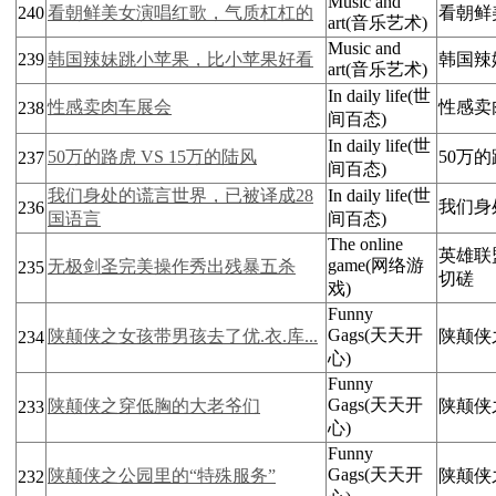
Music and
240
看朝鲜美女演唱红歌，气质杠杠的
看朝鲜
art(音乐艺术)
Music and
239
韩国辣妹跳小苹果，比小苹果好看
韩国辣
art(音乐艺术)
In daily life(世
性感卖肉车展会
性感卖
238
间百态)
In daily life(世
50万的路虎 VS 15万的陆风
50万的
237
间百态)
我们身处的谎言世界，已被译成28
In daily life(世
我们身
236
国语言
间百态)
The online
英雄联
game(网络游
无极剑圣完美操作秀出残暴五杀
235
切磋
戏)
Funny
Gags(天天开
陕颠侠之女孩带男孩去了优.衣.库...
陕颠侠之
234
心)
Funny
Gags(天天开
陕颠侠之穿低胸的大老爷们
陕颠侠
233
心)
Funny
Gags(天天开
陕颠侠之公园里的“特殊服务”
陕颠侠
232