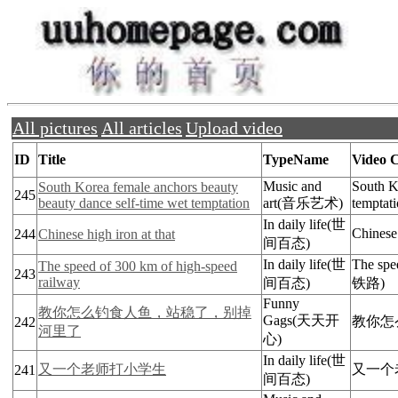
All pictures
All articles
Upload video
ID
Title
TypeName
Video C
Music and
South K
South Korea female anchors beauty
245
beauty dance self-time wet temptation
art(音乐艺术)
temp
In daily life(世
Chines
244
Chinese high iron at that
间百态)
In daily life(世
The sp
The speed of 300 km of high-speed
243
railway
间百态)
铁路)
Funny
教你怎么钓食人鱼，站稳了，别掉
Gags(天天开
教你怎
242
河里了
心)
In daily life(世
又一个老师打小学生
又一个
241
间百态)