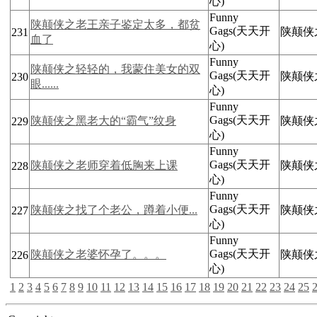
心)
Funny
陕颠侠之老王亲子鉴定太多，都贫
Gags(天天开
陕颠侠
231
血了
心)
Funny
陕颠侠之轻轻的，我蒙住美女的双
Gags(天天开
陕颠侠之
230
眼......
心)
Funny
Gags(天天开
陕颠侠之黑老大的“霸气”纹身
陕颠侠
229
心)
Funny
Gags(天天开
陕颠侠之老师穿着低胸来上课
陕颠侠
228
心)
Funny
Gags(天天开
陕颠侠之找了个老公，蹲着小便...
陕颠侠
227
心)
Funny
Gags(天天开
陕颠侠之老婆怀孕了。。。
陕颠侠
226
心)
1
2
3
4
5
6
7
8
9
10
11
12
13
14
15
16
17
18
19
20
21
22
23
24
25